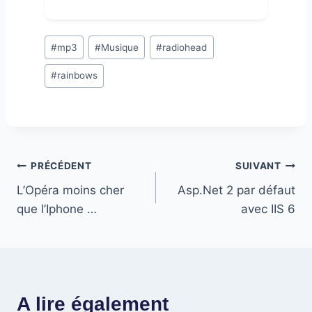
Post
#
mp3
#
Musique
#
radiohead
Tags:
#
rainbows
Navigation
PRÉCÉDENT
SUIVANT
L’Opéra moins cher
Asp.Net 2 par défaut
de
que l’Iphone …
avec IIS 6
l’article
A lire également