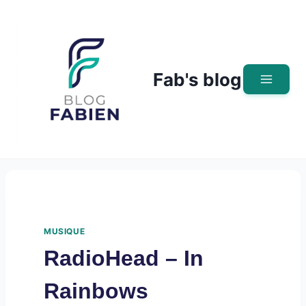
Skip
to
content
Fab's blog
MUSIQUE
RadioHead – In
Rainbows