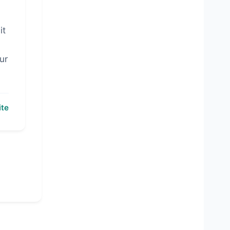
it
ur
ite