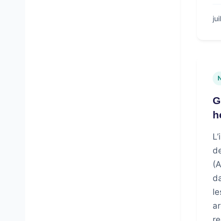
ju
G
h
L’
d
(
d
le
ar
re