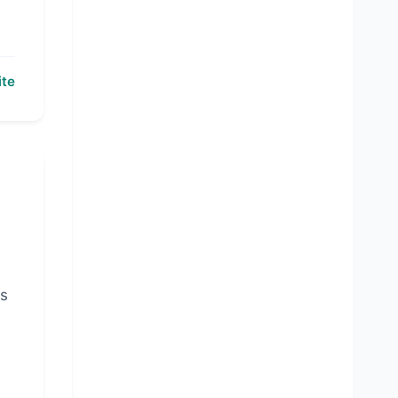
ite
ps