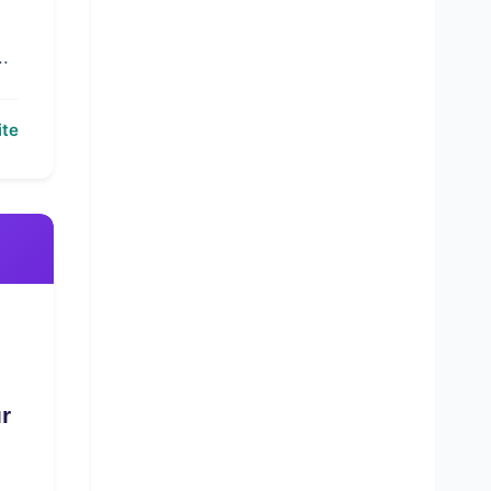
.
ite
r