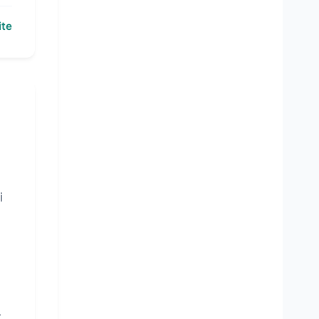
ite
i
:
r