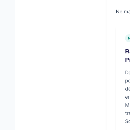
Ne ma
R
P
D
pe
dé
en
Mi
tr
Sc