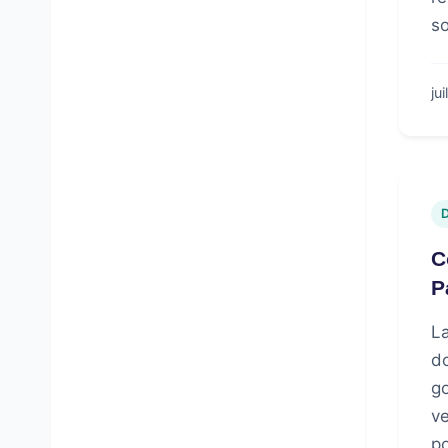
so
ju
C
P
La
do
go
ve
po