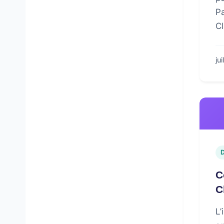
Pa
C
ju
C
C
L’