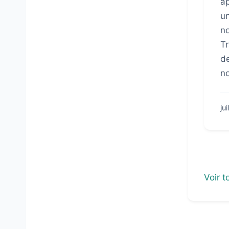
ap
un
no
Tr
de
no
ju
Voir t