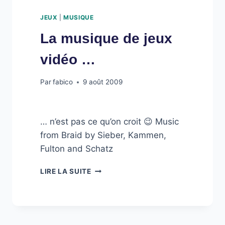
JEUX
|
MUSIQUE
La musique de jeux
vidéo …
Par
fabico
9 août 2009
… n’est pas ce qu’on croit 😉 Music
from Braid by Sieber, Kammen,
Fulton and Schatz
LA
LIRE LA SUITE
MUSIQUE
DE
JEUX
VIDÉO
…