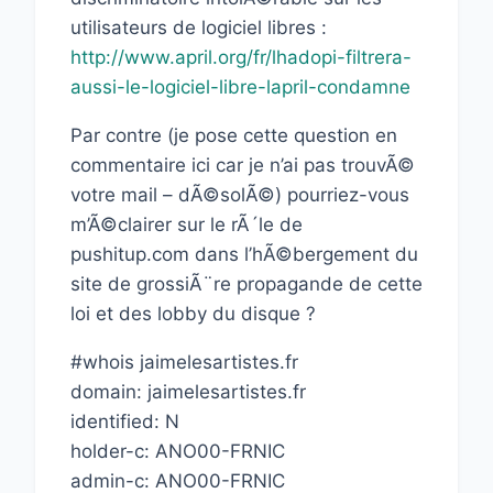
utilisateurs de logiciel libres :
http://www.april.org/fr/lhadopi-filtrera-
aussi-le-logiciel-libre-lapril-condamne
Par contre (je pose cette question en
commentaire ici car je n’ai pas trouvÃ©
votre mail – dÃ©solÃ©) pourriez-vous
m’Ã©clairer sur le rÃ´le de
pushitup.com dans l’hÃ©bergement du
site de grossiÃ¨re propagande de cette
loi et des lobby du disque ?
#whois jaimelesartistes.fr
domain: jaimelesartistes.fr
identified: N
holder-c: ANO00-FRNIC
admin-c: ANO00-FRNIC