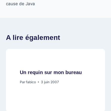
l’article
cause de Java
A lire également
Un requin sur mon bureau
Par
fabico
3 juin 2007