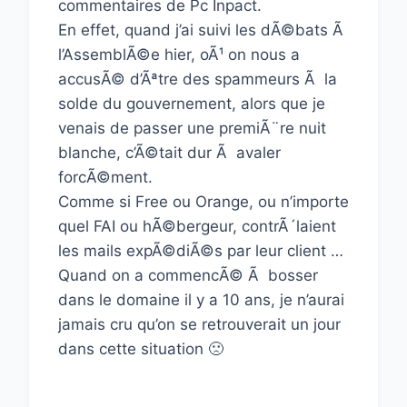
commentaires de Pc Inpact.
En effet, quand j’ai suivi les dÃ©bats Ã
l’AssemblÃ©e hier, oÃ¹ on nous a
accusÃ© d’Ãªtre des spammeurs Ã la
solde du gouvernement, alors que je
venais de passer une premiÃ¨re nuit
blanche, c’Ã©tait dur Ã avaler
forcÃ©ment.
Comme si Free ou Orange, ou n’importe
quel FAI ou hÃ©bergeur, contrÃ´laient
les mails expÃ©diÃ©s par leur client …
Quand on a commencÃ© Ã bosser
dans le domaine il y a 10 ans, je n’aurai
jamais cru qu’on se retrouverait un jour
dans cette situation 🙁