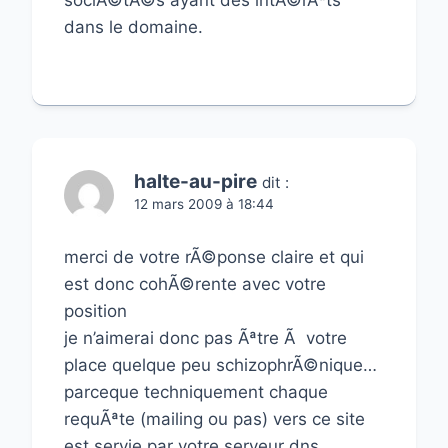
sociÃ©tÃ©s ayant des intÃ©rÃªts
dans le domaine.
halte-au-pire
dit :
12 mars 2009 à 18:44
merci de votre rÃ©ponse claire et qui
est donc cohÃ©rente avec votre
position
je n’aimerai donc pas Ãªtre Ã votre
place quelque peu schizophrÃ©nique…
parceque techniquement chaque
requÃªte (mailing ou pas) vers ce site
est servie par votre serveur dns