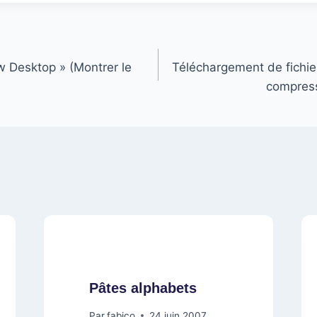
w Desktop » (Montrer le
Téléchargement de fichie
compress
Pâtes alphabets
Par
fabico
24 juin 2007