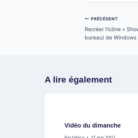
Navigation
PRÉCÉDENT
Recréer l’icône « Sho
de
bureau) de Windows
l’article
A lire également
Vidéo du dimanche
Par
fabico
27 mai 2007