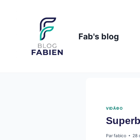
Skip
to
content
Fab's blog
VIDÃ©O
Superb
Par
fabico
28 