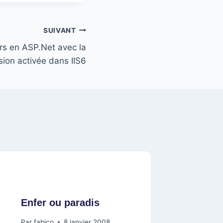
SUIVANT
rs en ASP.Net avec la
ion activée dans IIS6
Enfer ou paradis
Par
fabico
8 janvier 2008