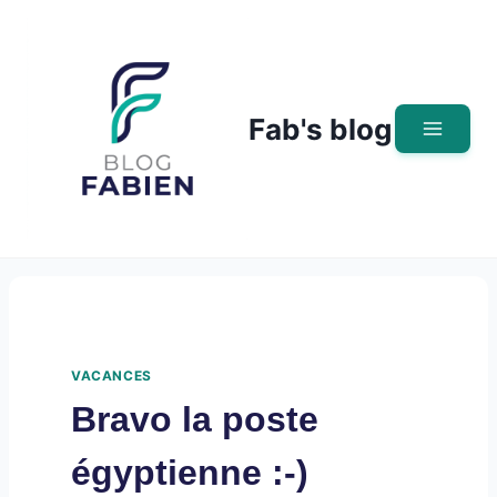
Skip
to
content
Fab's blog
VACANCES
Bravo la poste
égyptienne :-)