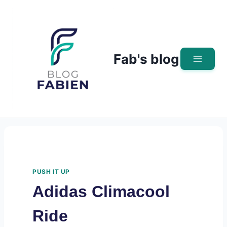
Skip
to
content
Fab's blog
PUSH IT UP
Adidas Climacool
Ride