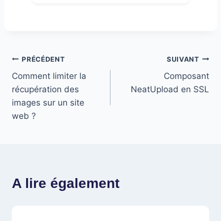
Navigation
PRÉCÉDENT
SUIVANT
Comment limiter la
Composant
de
récupération des
NeatUpload en SSL
l’article
images sur un site
web ?
A lire également