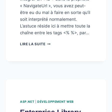
« NavigateUrl », vous avez peut-
être eu du mal à faire en sorte qu’il
soit interprété normalement.
L’astuce réside ici à mettre toute la
chaîne entre les tags <% %>, par…
REPEATER,
LIRE LA SUITE
HYPERLINK
ET
QUERYSTRING
ASP.NET
|
DÉVELOPPEMENT WEB