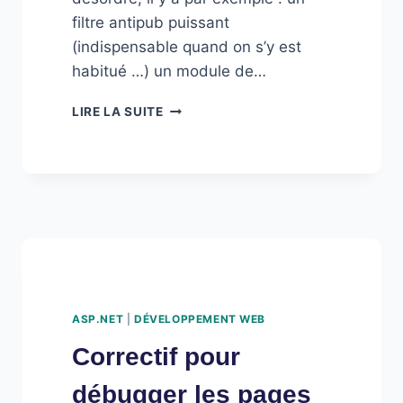
filtre antipub puissant
(indispensable quand on s’y est
habitué …) un module de…
IE7PRO
LIRE LA SUITE
:
UNE
RAISON
DE
REPASSER
SOUS
IE7
?
ASP.NET
|
DÉVELOPPEMENT WEB
Correctif pour
débugger les pages