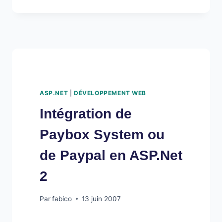
LES
PAGES
ASP.NET
AVEC
VS2005
SOUS
VISTA
ASP.NET
|
DÉVELOPPEMENT WEB
Intégration de
Paybox System ou
de Paypal en ASP.Net
2
Par
fabico
13 juin 2007