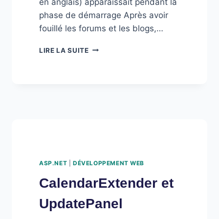
en anglais) apparaissait pendant la
phase de démarrage Après avoir
fouillé les forums et les blogs,…
TEST
LIRE LA SUITE
D’UN
SITE
WEB
SOUS
IE6
ASP.NET
|
DÉVELOPPEMENT WEB
CalendarExtender et
UpdatePanel